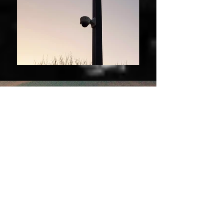
¿Quiénes somos?
En el transcurso del año 1986, época en
que comenzaba a vislumbrarse un
panorama sombrío respecto a la seguridad
en nuestro medio, se formaba una pequeña